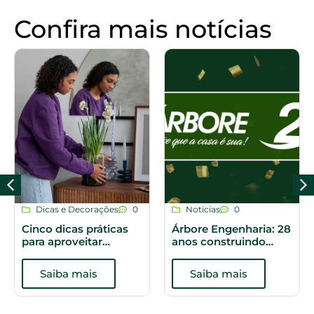
Confira mais notícias
Dicas e Decorações
0
Noticias
0
Cinco dicas práticas
Árbore Engenharia: 28
para aproveitar
anos construindo
melhor os espaços do
histórias
apartamento
Saiba mais
Saiba mais