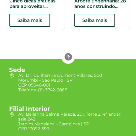
Cinco dicas práticas
Árbore Engenharia: 28
para aproveitar
anos construindo
melhor os espaços do
histórias
apartamento
Saiba mais
Saiba mais
Sede
Av. Dr. Guilherme Dumont Villares, 500
Morumbi - São Paulo | SP
CEP 05640-001
Telefone: (11) 3742-6888
Filial Interior
Av. Bailarina Selma Parada, 201, Torre 2, 4º andar,
sala 242
Jardim Madalena - Campinas | SP
CEP 13092-599