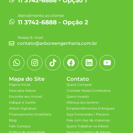
11 3742-6888 - Opção 1
Atendimento ao cliente
11 3742-6888 - Opção 2
Nosso E-mail
contato@arboreengenharia.com.br
Mapa do Site
Contato
Página Inicial
Quero Comprar
Descubra Árbore
Contrate Nossa Construtora
Encontre seu imóvel
Quero Investir
Indique e Ganhe
Ofereça seu terreno
Árbore Signature
Empreendimentos Entregues
Financiamento Imobiliário
Seja Fornecedor / Parceiro
Blog
Fale com Ass. de imprensa
Fale Conosco
Quero Trabalhar na Árbore
Política de privacidade
Seja um Corretor da Árbore