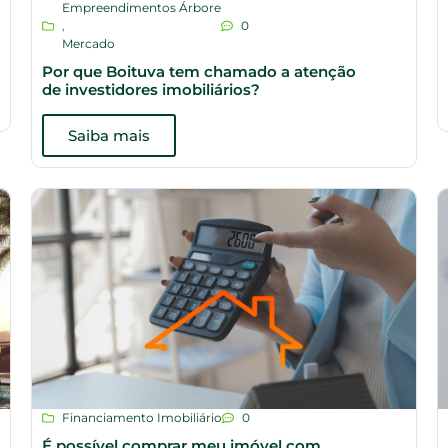
Empreendimentos Árbore
,
0
Mercado
Por que Boituva tem chamado a atenção
de investidores imobiliários?
Saiba mais
Financiamento Imobiliário
0
É possível comprar meu imóvel com