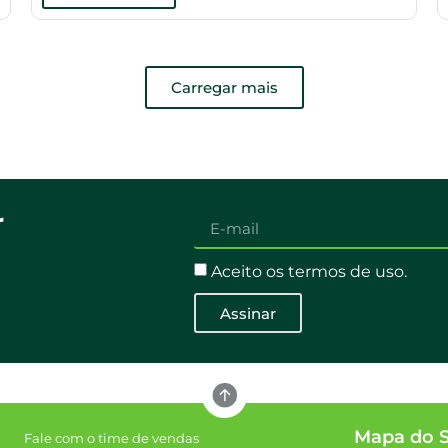
Carregar mais
r
Aceito os termos de uso.
Assinar
Mapa do S
Fale com o time de vendas