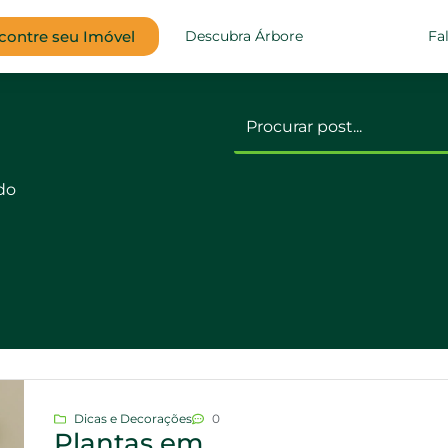
contre seu Imóvel
Descubra Árbore
Fa
ado
Dicas e Decorações
0
Plantas em