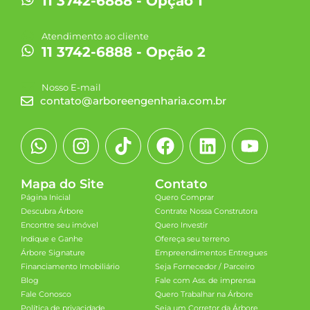
11 3742-6888 - Opção 1
Atendimento ao cliente
11 3742-6888 - Opção 2
Nosso E-mail
contato@arboreengenharia.com.br
Mapa do Site
Contato
Página Inicial
Quero Comprar
Descubra Árbore
Contrate Nossa Construtora
Encontre seu imóvel
Quero Investir
Indique e Ganhe
Ofereça seu terreno
Árbore Signature
Empreendimentos Entregues
Financiamento Imobiliário
Seja Fornecedor / Parceiro
Blog
Fale com Ass. de imprensa
Fale Conosco
Quero Trabalhar na Árbore
Política de privacidade
Seja um Corretor da Árbore