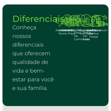
Diferenciais
Conheça
Academia
Beach
Bicicletário
Horta
Pet
Piscina
Playground
Portaria
Quadra
Salão
Sauna
Solarium
Pista
Praça
Tennis
Place
24H
Esportiva
De
nossos
De
Do
Festas
Caminhada
Luau
diferenciais
que oferecem
qualidade de
vida e bem-
estar para você
e sua família.