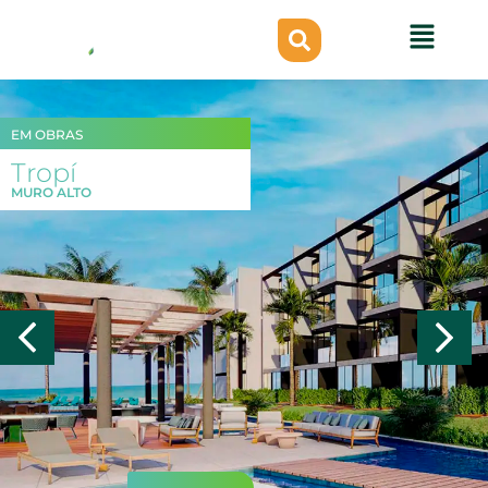
EM OBRAS
Tropí
MURO ALTO