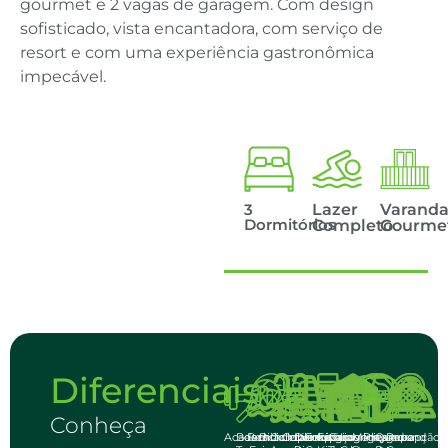
gourmet e 2 vagas de garagem. Com design
sofisticado, vista encantadora, com serviço de
resort e com uma experiência gastronômica
impecável.
3
Lazer
Varand
Dormitórios
Completo
Gourme
Diferenciais
Conheça
Academia
Beach
Beachclub
Bicicletário
Complexos
Coworking
Dormitórios
Empório
Espaço
Garagem
Lounges
Minicampo
Playground
Quadra
Recepção