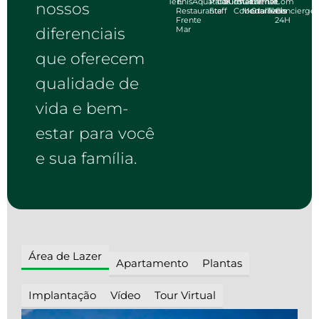
Tennis
E
Aquáticos
Para
Gourmet
Kids
Totalmente
Gourmet
De
De
Com
nossos
Restaurante
Staff
Coberta
Moduláveis
Gramado
Tênis
Concierge
Frente
24H
diferenciais
Mar
que oferecem
qualidade de
vida e bem-
estar para você
e sua família.
Área de Lazer
Apartamento
Plantas
Implantação
Vídeo
Tour Virtual