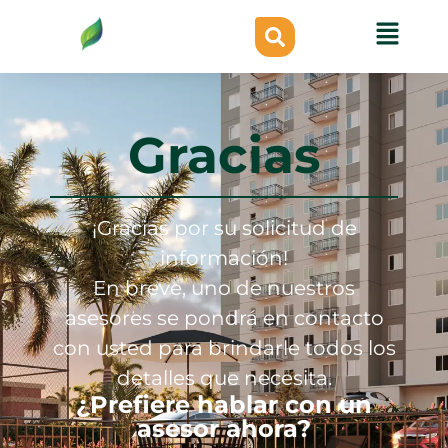
Gracias
¡Gracias por su solicitud de
información!
En breve, uno de nuestros
asesores se pondrá en contacto
con usted para brindarle todos los
detalles que necesita.
¿Prefiere hablar con un
asesor ahora?