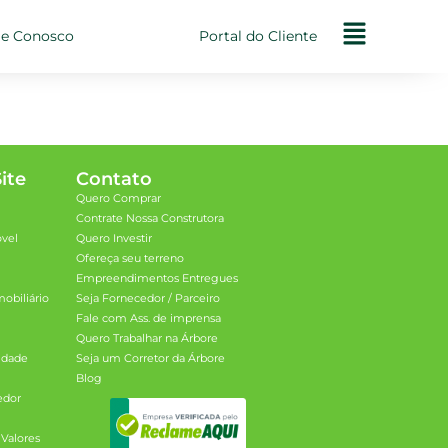
le Conosco
Portal do Cliente
ite
Contato
Quero Comprar
Contrate Nossa Construtora
óvel
Quero Investir
Ofereça seu terreno
Empreendimentos Entregues
obiliário
Seja Fornecedor / Parceiro
Fale com Ass. de imprensa
Quero Trabalhar na Árbore
cidade
Seja um Corretor da Árbore
Blog
edor
 Valores