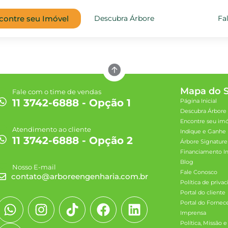
contre seu Imóvel
Descubra Árbore
Fa
Mapa do S
Fale com o time de vendas
11 3742-6888 - Opção 1
Página Inicial
Descubra Árbore
Encontre seu im
Atendimento ao cliente
Indique e Ganhe
11 3742-6888 - Opção 2
Árbore Signature
Financiamento Im
Blog
Nosso E-mail
Fale Conosco
contato@arboreengenharia.com.br
Política de priva
Portal do cliente
Portal do Fornec
Imprensa
Política, Missão e