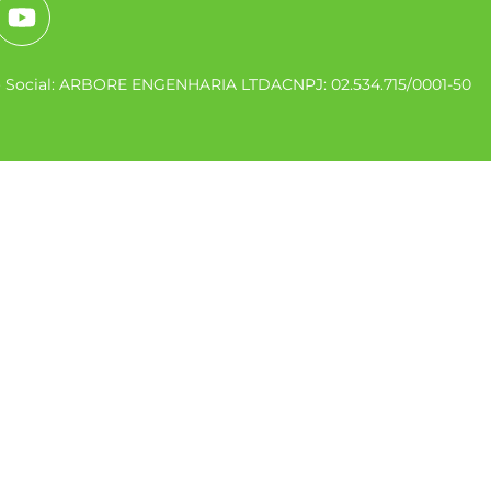
o Social: ARBORE ENGENHARIA LTDA
CNPJ: 02.534.715/0001-50