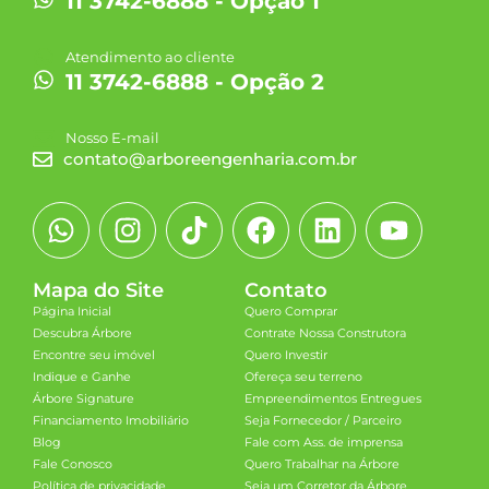
11 3742-6888 - Opção 1
Atendimento ao cliente
11 3742-6888 - Opção 2
Nosso E-mail
contato@arboreengenharia.com.br
Mapa do Site
Contato
Página Inicial
Quero Comprar
Descubra Árbore
Contrate Nossa Construtora
Encontre seu imóvel
Quero Investir
Indique e Ganhe
Ofereça seu terreno
Árbore Signature
Empreendimentos Entregues
Financiamento Imobiliário
Seja Fornecedor / Parceiro
Blog
Fale com Ass. de imprensa
Fale Conosco
Quero Trabalhar na Árbore
Política de privacidade
Seja um Corretor da Árbore