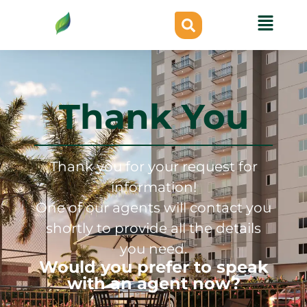
Thank You
Thank you for your request for
information!
One of our agents will contact you
shortly to provide all the details
you need.
Would you prefer to speak
with an agent now?