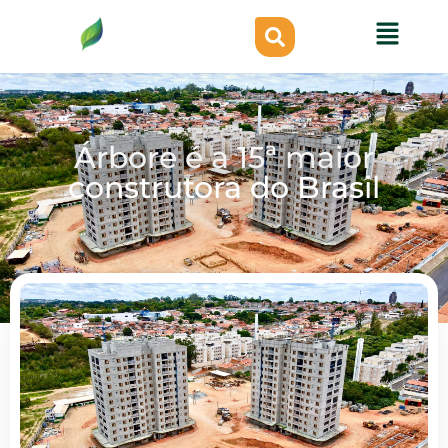
Árbore é a 15ª maior
construtora do Brasil