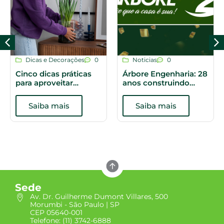
Dicas e Decorações
0
Noticias
0
Cinco dicas práticas
Árbore Engenharia: 28
para aproveitar
anos construindo
melhor os espaços do
histórias
apartamento
Saiba mais
Saiba mais
Sede
Av. Dr. Guilherme Dumont Villares, 500
Morumbi - São Paulo | SP
CEP 05640-001
Telefone: (11) 3742-6888