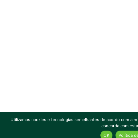
Utilizamos cookies e tecnologias semelhantes de acordo com a nos
concorda com esta
OK
Política d