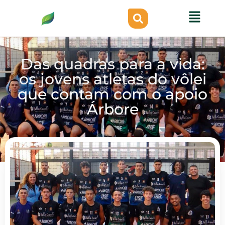
Das quadras para a vida:
os jovens atletas do vôlei
que contam com o apoio
Árbore