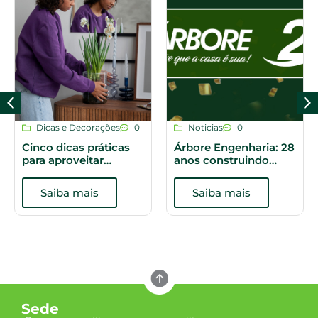
Dicas e Decorações
0
Noticias
0
Cinco dicas práticas
Árbore Engenharia: 28
para aproveitar
anos construindo
melhor os espaços do
histórias
apartamento
Saiba mais
Saiba mais
Sede