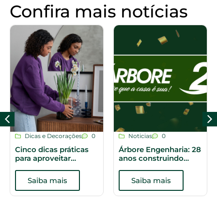
Confira mais notícias
Noticias
0
Empreendimentos
Árbore
,
Mercado
Árbore Engenharia: 28
0
anos construindo
histórias
Por que Boituva tem
chamado a atenção
Saiba mais
de investidores
imobiliários?
Saiba mais