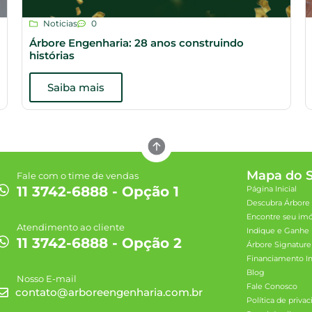
Noticias
0
Árbore Engenharia: 28 anos construindo
histórias
Saiba mais
Mapa do S
Fale com o time de vendas
11 3742-6888 - Opção 1
Página Inicial
Descubra Árbore
Encontre seu im
Atendimento ao cliente
Indique e Ganhe
11 3742-6888 - Opção 2
Árbore Signature
Financiamento Im
Blog
Nosso E-mail
Fale Conosco
contato@arboreengenharia.com.br
Política de priva