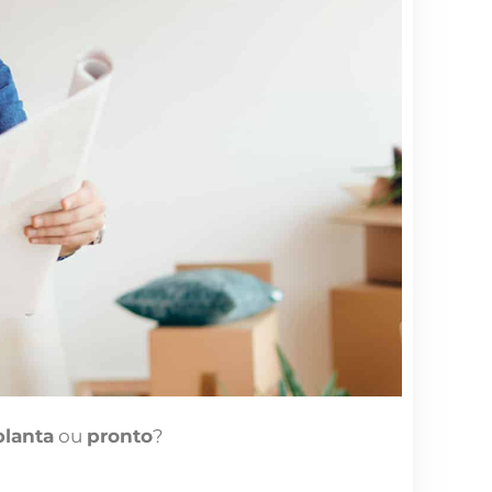
planta
ou
pronto
?