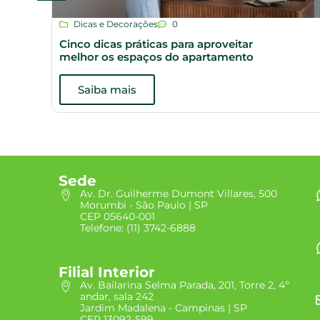
Dicas e Decorações
0
Cinco dicas práticas para aproveitar
melhor os espaços do apartamento
Saiba mais
Sede
Av. Dr. Guilherme Dumont Villares, 500
Morumbi - São Paulo | SP
CEP 05640-001
Telefone: (11) 3742-6888
Filial Interior
Av. Bailarina Selma Parada, 201, Torre 2, 4º
andar, sala 242
Jardim Madalena - Campinas | SP
CEP 13092-599