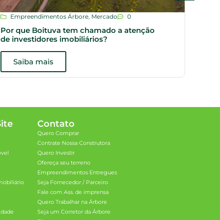
Empreendimentos Árbore
,
Mercado
0
Dic
Por que Boituva tem chamado a atenção
Plan
de investidores imobiliários?
opçõ
Saiba mais
S
ite
Contato
Quero Comprar
Contrate Nossa Construtora
óvel
Quero Investir
Ofereça seu terreno
Empreendimentos Entregues
obiliário
Seja Fornecedor / Parceiro
Fale com Ass. de imprensa
Quero Trabalhar na Árbore
cidade
Seja um Corretor da Árbore