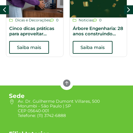
Dicas e Decorações
0
Noticias
0
Cinco dicas práticas
Árbore Engenharia: 28
para aproveitar
anos construindo
melhor os espaços do
histórias
apartamento
Saiba mais
Saiba mais
Sede
Av. Dr. Guilherme Dumont Villares, 500
Morumbi - São Paulo | SP
CEP 05640-001
Telefone: (11) 3742-6888