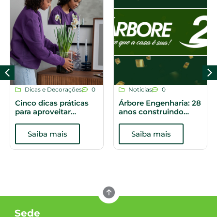
Dicas e Decorações
0
Noticias
0
Cinco dicas práticas
Árbore Engenharia: 28
para aproveitar
anos construindo
melhor os espaços do
histórias
apartamento
Saiba mais
Saiba mais
Sede