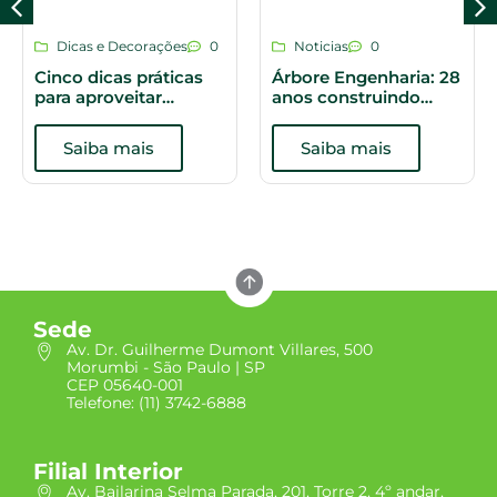
Dicas e Decorações
0
Noticias
0
Cinco dicas práticas
Árbore Engenharia: 28
para aproveitar
anos construindo
melhor os espaços do
histórias
apartamento
Saiba mais
Saiba mais
Sede
Av. Dr. Guilherme Dumont Villares, 500
Morumbi - São Paulo | SP
CEP 05640-001
Telefone: (11) 3742-6888
Filial Interior
Av. Bailarina Selma Parada, 201, Torre 2, 4º andar,