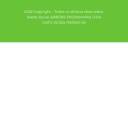
2026 Copyright – Todos os direitos reservados.
Razão Social: ARBORE ENGENHARIA LTDA
CNPJ: 02.534.715/0001-50