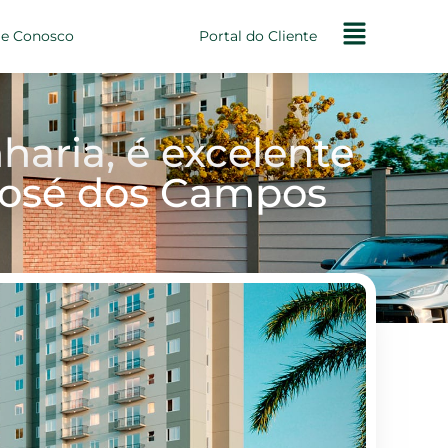
le Conosco
Portal do Cliente
aria, é excelente
 José dos Campos