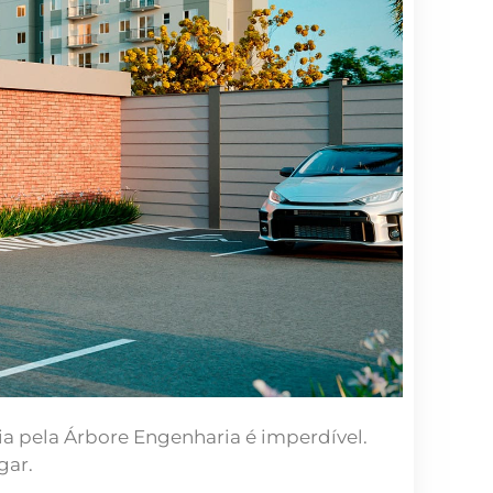
 pela Árbore Engenharia é imperdível.
gar.