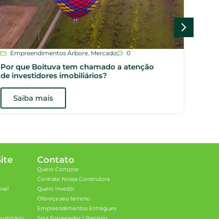
Empreendimentos Árbore
,
Mercado
0
Dic
Por que Boituva tem chamado a atenção
Plan
de investidores imobiliários?
opçõ
Saiba mais
S
ite
Contato
Quero Comprar
Contrate Nossa Construtora
óvel
Quero Investir
Ofereça seu terreno
Empreendimentos Entregues
obiliário
Seja Fornecedor / Parceiro