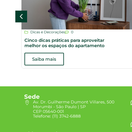
Dicas e Decorações
0
Cinco dicas práticas para aproveitar
melhor os espaços do apartamento
Saiba mais
Sede
Av. Dr. Guilherme Dumont Villares, 500
Morumbi - São Paulo | SP
CEP 05640-001
Telefone: (11) 3742-6888