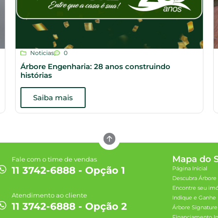
Noticias
0
Árbore Engenharia: 28 anos construindo
histórias
Saiba mais
Mapa do S
Fale com o time de vendas
11 3742-6888 - Opção 1
Página Inicial
Descubra Árbore
Encontre seu im
Atendimento ao cliente
Indique e Ganhe
11 3742-6888 - Opção 2
Árbore Signature
Financiamento Im