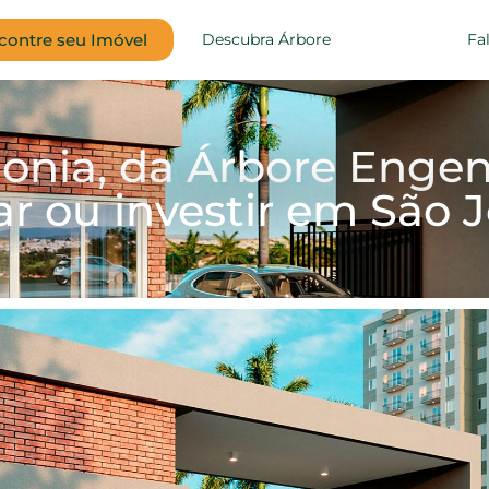
contre seu Imóvel
Descubra Árbore
Fa
onia, da Árbore Engenh
r ou investir em São