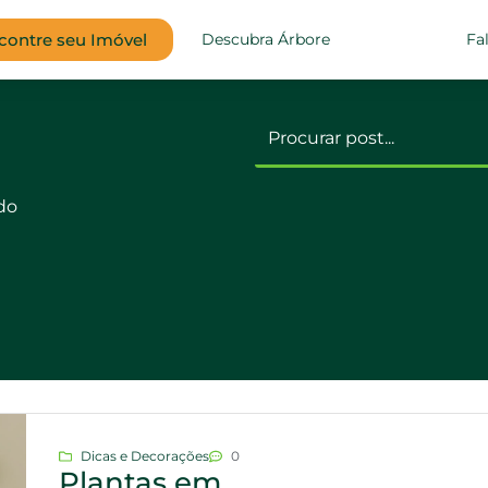
contre seu Imóvel
Descubra Árbore
Fa
ado
Dicas e Decorações
0
Plantas em