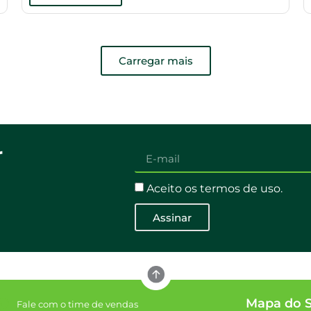
Carregar mais
r
Aceito os termos de uso.
Assinar
Mapa do S
Fale com o time de vendas