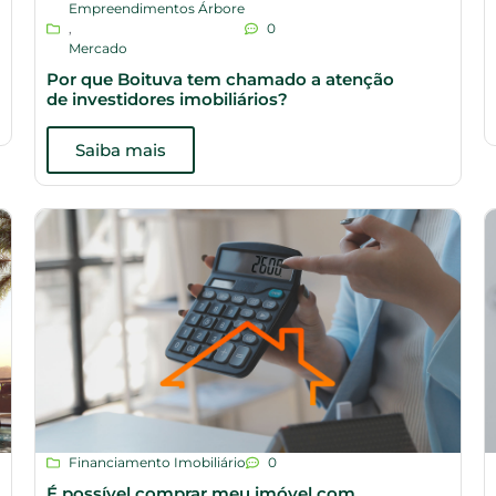
Empreendimentos Árbore
,
0
Mercado
Por que Boituva tem chamado a atenção
de investidores imobiliários?
Saiba mais
Financiamento Imobiliário
0
É possível comprar meu imóvel com