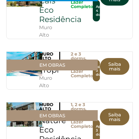
Cais
Lazer
Completo
Apto.
Eco
4
dorms.
Residência
Muro
Alto
MURO
2 e 3
ALTO
dorms.
PE
Varanda
Saiba
EM OBRAS
Gourmet
Apto.
Tropí
mais
3
Lazer
dorms.
Completo
Muro
Alto
MURO
1, 2 e 3
ALTO
dorms.
PE
Varanda
Saiba
EM OBRAS
Gourmet
Naturê
mais
Lazer
Completo
Apto.
Eco
3
dorms.