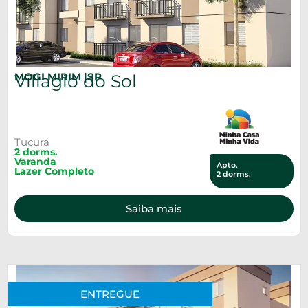
MOGI MIRIM |
SP
Villagio do Sol
Tucura
2 dorms.
Varanda
Apto.
Lazer Completo
2 dorms.
Saiba mais
ENTREGUE