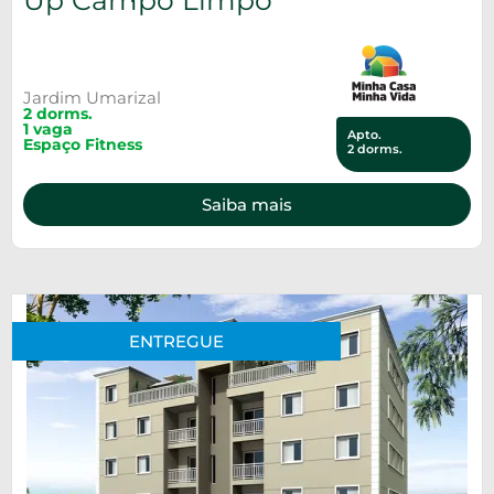
Up Campo Limpo
Jardim Umarizal
2 dorms.
1 vaga
Apto.
Espaço Fitness
2 dorms.
Saiba mais
ENTREGUE