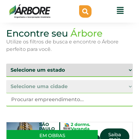
Encontre seu
Árbore
Utilize os filtros de busca e encontre o Árbore
perfeito para você.
SÃO
2 dorms.
PAULO
Varanda
SP
Academia
Saiba
EM OBRAS