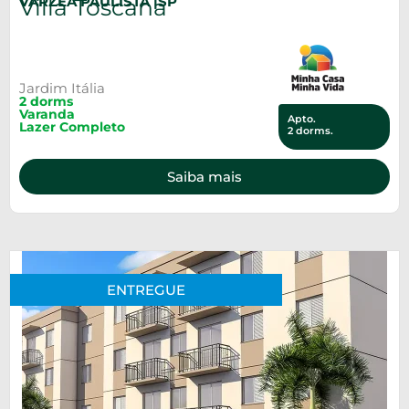
VÁRZEA PAULISTA |
SP
Villa Toscana
Jardim Itália
2 dorms
Varanda
Apto.
Lazer Completo
2 dorms.
Saiba mais
ENTREGUE