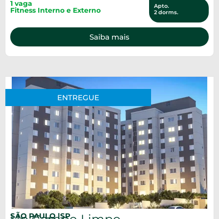
1 vaga
Apto.
Fitness Interno e Externo
2 dorms.
Saiba mais
ENTREGUE
SÃO PAULO |
SP