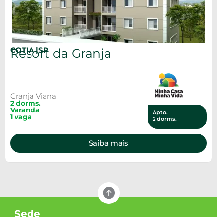
COTIA |
SP
Resort da Granja
Granja Viana
2 dorms.
Varanda
Apto.
1 vaga
2 dorms.
Saiba mais
Sede