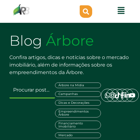
Blog
Árbore
Confira artigos, dicas e notícias sobre o mercado
imobiliário, além de informações sobre os
empreendimentos da Árbore.
Árbore na Mídia
Campanhas
Dicas e Decorações
Empreendimentos
Árbore
Financiamento
Imobiliário
Mercado