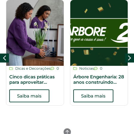
Dicas e Decorações
0
Noticias
0
Cinco dicas práticas
Árbore Engenharia: 28
para aproveitar
anos construindo
melhor os espaços do
histórias
apartamento
Saiba mais
Saiba mais