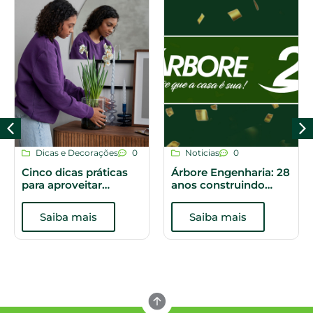
Dicas e Decorações
0
Noticias
0
Cinco dicas práticas
Árbore Engenharia: 28
para aproveitar
anos construindo
melhor os espaços do
histórias
apartamento
Saiba mais
Saiba mais