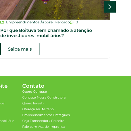
Empreendimentos Árbore
,
Mercado
0
Dic
Por que Boituva tem chamado a atenção
Plan
de investidores imobiliários?
opçõ
Saiba mais
S
ite
Contato
Quero Comprar
Contrate Nossa Construtora
óvel
Quero Investir
Ofereça seu terreno
Empreendimentos Entregues
obiliário
Seja Fornecedor / Parceiro
Fale com Ass. de imprensa