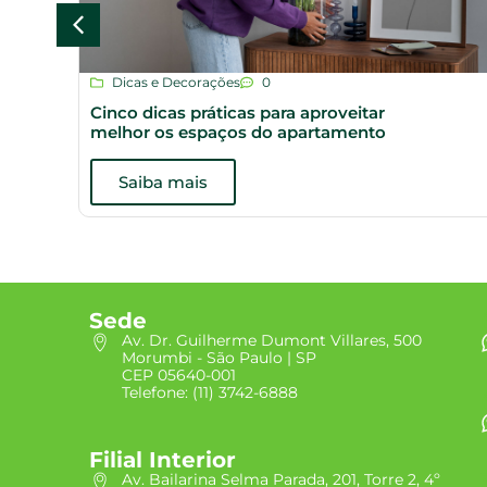
Dicas e Decorações
0
Cinco dicas práticas para aproveitar
melhor os espaços do apartamento
Saiba mais
Sede
Av. Dr. Guilherme Dumont Villares, 500
Morumbi - São Paulo | SP
CEP 05640-001
Telefone: (11) 3742-6888
Filial Interior
Av. Bailarina Selma Parada, 201, Torre 2, 4º