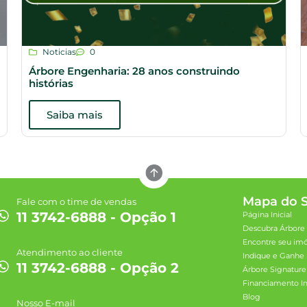
Noticias
0
Árbore Engenharia: 28 anos construindo
histórias
Saiba mais
Mapa do S
Fale com o time de vendas
11 3742-6888 - Opção 1
Página Inicial
Descubra Árbore
Encontre seu im
Atendimento ao cliente
Indique e Ganhe
11 3742-6888 - Opção 2
Árbore Signature
Financiamento Im
Blog
Nosso E-mail