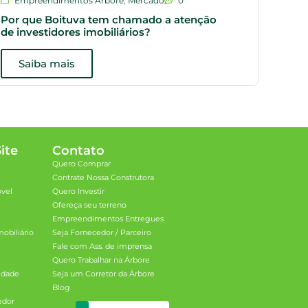
Empreendimentos Árbore
,
Mercado
0
Dic
Por que Boituva tem chamado a atenção
Plan
de investidores imobiliários?
opçõ
Saiba mais
S
ite
Contato
Quero Comprar
Contrate Nossa Construtora
óvel
Quero Investir
Ofereça seu terreno
Empreendimentos Entregues
obiliário
Seja Fornecedor / Parceiro
Fale com Ass. de imprensa
Quero Trabalhar na Árbore
cidade
Seja um Corretor da Árbore
Blog
edor