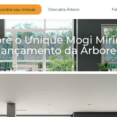
contre seu Imóvel
Descubra Árbore
Fa
bre o Unique Mogi Miri
lançamento da Árbore