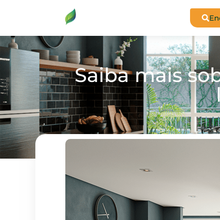
En
Saiba mais so