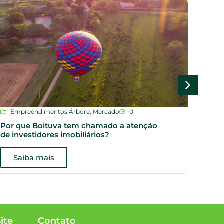
Empreendimentos Árbore
,
Mercado
0
Dic
Por que Boituva tem chamado a atenção
Plan
de investidores imobiliários?
opçõ
Saiba mais
S
ite
Contato