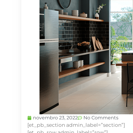
novembro 23, 2022
No Comments
[et_pb_section admin_label=”section”]
[et_pb_row admin_label=”row”]