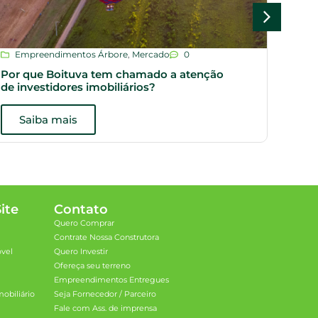
Empreendimentos Árbore
,
Mercado
0
Dic
Por que Boituva tem chamado a atenção
Plan
de investidores imobiliários?
opçõ
Saiba mais
S
ite
Contato
Quero Comprar
Contrate Nossa Construtora
óvel
Quero Investir
Ofereça seu terreno
Empreendimentos Entregues
obiliário
Seja Fornecedor / Parceiro
Fale com Ass. de imprensa