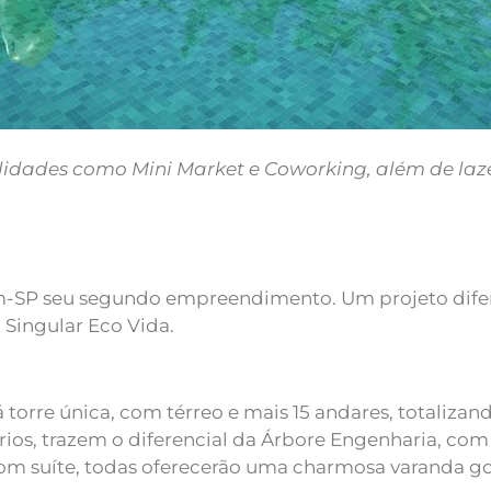
idades como Mini Market e Coworking, além de laz
m-SP seu segundo empreendimento. Um projeto difer
 Singular Eco Vida.
torre única, com térreo e mais 15 andares, totalizan
os, trazem o diferencial da Árbore Engenharia, com
om suíte, todas oferecerão uma charmosa varanda go