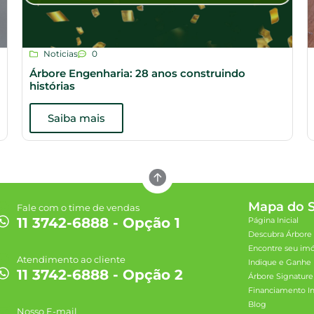
Noticias
0
Árbore Engenharia: 28 anos construindo
histórias
Saiba mais
Mapa do S
Fale com o time de vendas
11 3742-6888 - Opção 1
Página Inicial
Descubra Árbore
Encontre seu im
Atendimento ao cliente
Indique e Ganhe
11 3742-6888 - Opção 2
Árbore Signature
Financiamento Im
Blog
Nosso E-mail