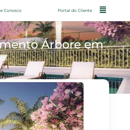
le Conosco
Portal do Cliente
dimento Árbore em