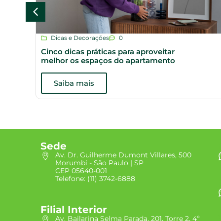
Dicas e Decorações
0
Cinco dicas práticas para aproveitar
melhor os espaços do apartamento
Saiba mais
Sede
Av. Dr. Guilherme Dumont Villares, 500
Morumbi - São Paulo | SP
CEP 05640-001
Telefone: (11) 3742-6888
Filial Interior
Av. Bailarina Selma Parada, 201, Torre 2, 4º