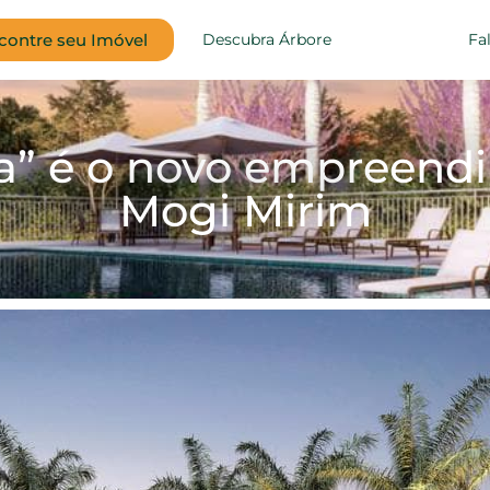
contre seu Imóvel
Descubra Árbore
Fa
da” é o novo empreen
Mogi Mirim